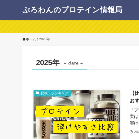
ぷろわんのプロテイン情報局
ホーム
2025年
2025年
– date –
【
比較・ランキング
お
「プ
実は
溶け
20