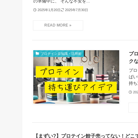
の準備中に、 そんな不安を...
2025年1月20日
2025年7月30日
プ
プロテイン豆知識・活用術
ク
プロ
ばい
持ち
20
【まずい?】プロテイン餃子売ってない！どこ