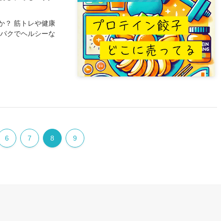
か？ 筋トレや健康
ンパクでヘルシーな
6
7
8
9