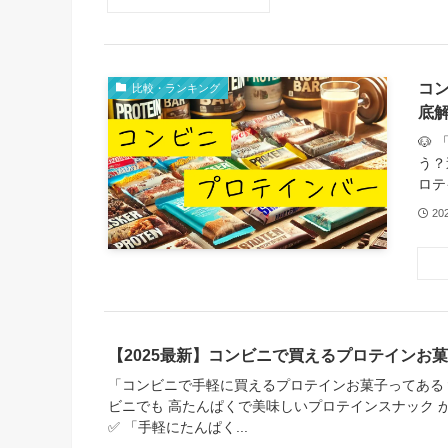
コ
比較・ランキング
底
🐶
う？
ロテ
20
【2025最新】コンビニで買えるプロテインお
「コンビニで手軽に買えるプロテインお菓子ってある
ビニでも 高たんぱくで美味しいプロテインスナック 
✅ 「手軽にたんぱく...