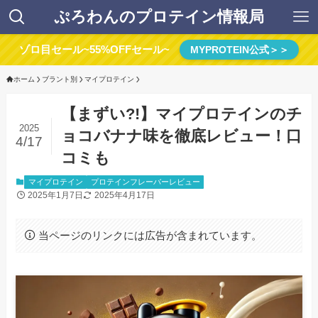
ぷろわんのプロテイン情報局
ゾロ目セール~55%OFFセール~
MYPROTEIN公式＞＞
ホーム
ブラント別
マイプロテイン
【まずい?!】マイプロテインのチ
2025
ョコバナナ味を徹底レビュー！口
4/17
コミも
マイプロテイン
プロテインフレーバーレビュー
2025年1月7日
2025年4月17日
当ページのリンクには広告が含まれています。