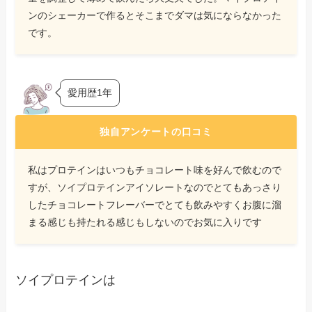
ンのシェーカーで作るとそこまでダマは気にならなかった
です。
愛用歴1年
独自アンケートの口コミ
私はプロテインはいつもチョコレート味を好んで飲むので
すが、ソイプロテインアイソレートなのでとてもあっさり
したチョコレートフレーバーでとても飲みやすくお腹に溜
まる感じも持たれる感じもしないのでお気に入りです
ソイプロテインは