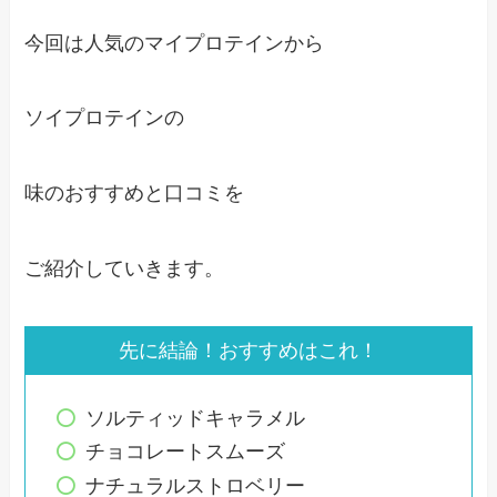
今回は人気のマイプロテインから
ソイプロテインの
味のおすすめと口コミを
ご紹介していきます。
先に結論！おすすめはこれ！
ソルティッドキャラメル
チョコレートスムーズ
ナチュラルストロベリー