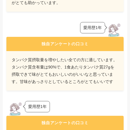
がとても助かっています。
愛用歴1年
独自アンケートの口コミ
タンパク質摂取量を増やしたい全ての方に適しています。
タンパク質含有量は90%で、1食あたりタンパク質27gを
摂取できて味がとてもおいしいのがいいなと思っていま
す。甘味があっさりとしているところがとてもいいです
愛用歴1年
独自アンケートの口コミ