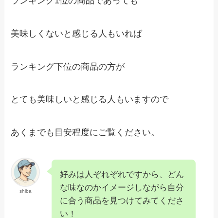
ランキング1位の商品であっても
美味しくないと感じる人もいれば
ランキング下位の商品の方が
とても美味しいと感じる人もいますので
あくまでも目安程度にご覧ください。
好みは人ぞれぞれですから、どん
な味なのかイメージしながら自分
shiba
に合う商品を見つけてみてくださ
い！