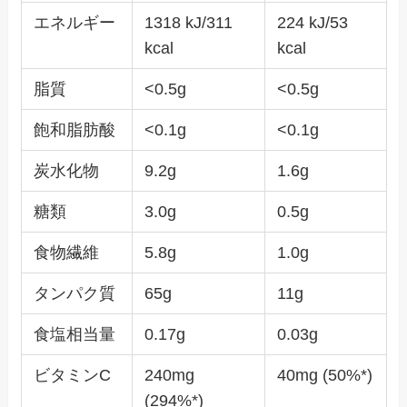
エネルギー
1318 kJ/311
224 kJ/53
kcal
kcal
脂質
<0.5g
<0.5g
飽和脂肪酸
<0.1g
<0.1g
炭水化物
9.2g
1.6g
糖類
3.0g
0.5g
食物繊維
5.8g
1.0g
タンパク質
65g
11g
食塩相当量
0.17g
0.03g
ビタミンC
240mg
40mg (50%*)
(294%*)