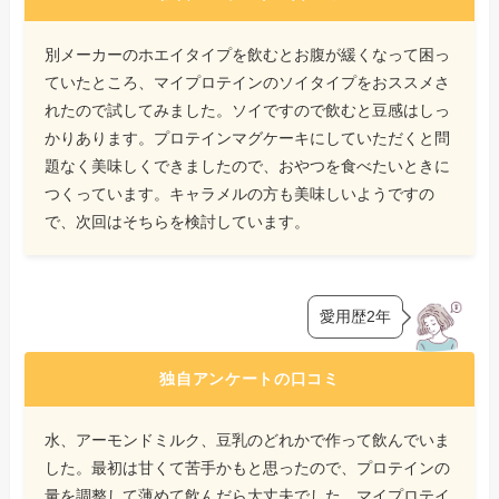
別メーカーのホエイタイプを飲むとお腹が緩くなって困っ
ていたところ、マイプロテインのソイタイプをおススメさ
れたので試してみました。ソイですので飲むと豆感はしっ
かりあります。プロテインマグケーキにしていただくと問
題なく美味しくできましたので、おやつを食べたいときに
つくっています。キャラメルの方も美味しいようですの
で、次回はそちらを検討しています。
愛用歴2年
独自アンケートの口コミ
水、アーモンドミルク、豆乳のどれかで作って飲んでいま
した。最初は甘くて苦手かもと思ったので、プロテインの
量を調整して薄めて飲んだら大丈夫でした。マイプロテイ