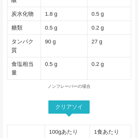
酸
炭水化物
1.8 g
0.5 g
糖類
0.5 g
0.2 g
タンパク
90 g
27 g
質
食塩相当
0.5 g
0.2 g
量
ノンフレーバーの場合
クリアソイ
100gあたり
1食あたり