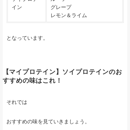
イン
グレープ
レモン＆ライム
となっています。
【マイプロテイン】ソイプロテインのお
すすめの味はこれ！
それでは
おすすめの味を見ていきましょう。