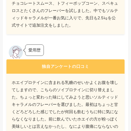
チョコレートスムース、トフィーポップコーン、スペキュ
ロスとたくさんのフレーバーを試しました。中でもソルテ
ィッドキャラメルが一番お気に入りで、先日も2.5㎏を公
式サイトで追加注文をしました。
愛用歴
独自アンケートの口コミ
ホエイプロテインに含まれる乳糖のせいかよくお腹を壊し
てしますので、こちらのソイプロテインに切り替えまし
た。ちょっと変わった味にしてみようと思いソルティッド
キャラメルのフレーバーを選びました。最初はちょっと甘
くどろどろした感じでしたが何回も飲むうちに特に気にな
らなくなりました。前に飲んでいたホエイの方が粉っぽく
美味しいとは言えなかったし、なにより腹痛にならないの