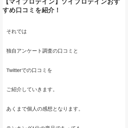
【マイプロテイン】ソイプロテインおす
すめ口コミを紹介！
それでは
独自アンケート調査の口コミと
Twitterでの口コミを
ご紹介していきます。
あくまで個人の感想となります。