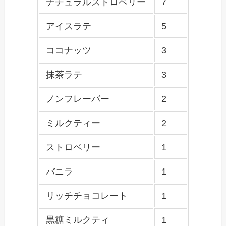
ナチュラルストロベリー
7
アイスラテ
5
ココナッツ
3
抹茶ラテ
3
ノンフレーバー
2
ミルクティー
2
ストロベリー
1
バニラ
1
リッチチョコレート
1
黒糖ミルクティ
1