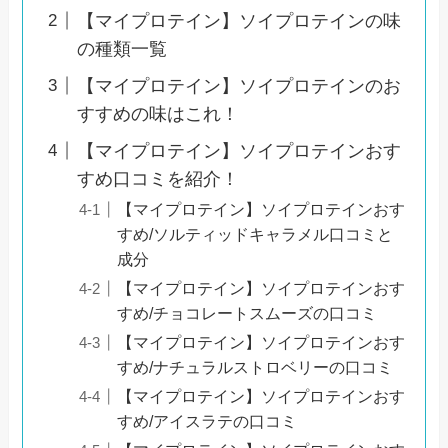
【マイプロテイン】ソイプロテインの味
の種類一覧
【マイプロテイン】ソイプロテインのお
すすめの味はこれ！
【マイプロテイン】ソイプロテインおす
すめ口コミを紹介！
【マイプロテイン】ソイプロテインおす
すめ/ソルティッドキャラメル口コミと
成分
【マイプロテイン】ソイプロテインおす
すめ/チョコレートスムーズの口コミ
【マイプロテイン】ソイプロテインおす
すめ/ナチュラルストロベリーの口コミ
【マイプロテイン】ソイプロテインおす
すめ/アイスラテの口コミ