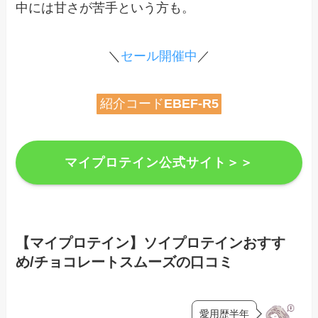
中には甘さが苦手という方も。
＼
セール開催中
／
紹介コード
EBEF-R5
マイプロテイン公式サイト＞＞
【マイプロテイン】ソイプロテインおすす
め/チョコレートスムーズの口コミ
愛用歴半年