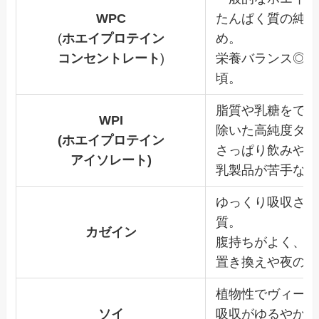
WPC
たんぱく質の純度
(
ホエイプロテイン
め。
コンセントレート
)
栄養バランス◎＆
頃。
脂質や乳糖をでき
WPI
除いた高純度タイ
(ホエイプロテイン
さっぱり飲みやす
アイソレート)
乳製品が苦手な人
ゆっくり吸収され
質。
カゼイン
腹持ちがよく、
置き換えや夜の空
植物性でヴィーガ
ソイ
吸収がゆるやかで